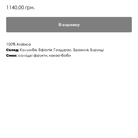
1140,00
грн.
В корзину
100% Arabica
Склад:
Колумбія, Ефіопія, Гондурас, Бразилія, Бурунді
Смак:
солодкі фрукти, какао-боби